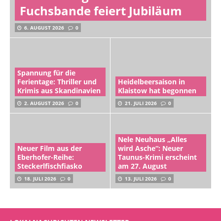
Fuchsbande feiert Jubiläum
6. AUGUST 2026
0
Spannung für die
Ferientage: Thriller und
Heidelbeersaison in
Krimis aus Skandinavien
Klaistow hat begonnen
2. AUGUST 2026
0
21. JULI 2026
0
Nele Neuhaus „Alles
Neuer Film aus der
wird Asche“: Neuer
Eberhofer-Reihe:
Taunus-Krimi erscheint
Steckerlfischfiasko
am 27. August
18. JULI 2026
0
13. JULI 2026
0