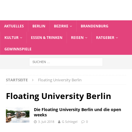
AKTUELLES
BERLIN
BEZIRKE
BRANDENBURG
KULTUR
ESSEN & TRINKEN
REISEN
RATGEBER
GEWINNSPIELE
STARTSEITE
Floating University Berlin
Floating University Berlin
Die Floating University Berlin und die open
weeks
3. Juli 2018
G Schlegel
0