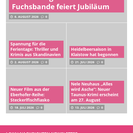
Fuchsbande feiert Jubiläum
6. AUGUST 2026
0
Spannung für die
Ferientage: Thriller und
Heidelbeersaison in
Krimis aus Skandinavien
Klaistow hat begonnen
2. AUGUST 2026
0
21. JULI 2026
0
Nele Neuhaus „Alles
Neuer Film aus der
wird Asche“: Neuer
Eberhofer-Reihe:
Taunus-Krimi erscheint
Steckerlfischfiasko
am 27. August
18. JULI 2026
0
13. JULI 2026
0