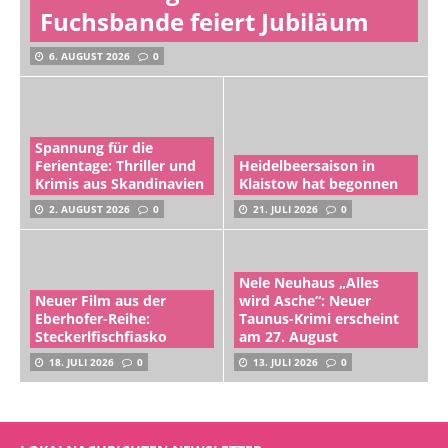
Fuchsbande feiert Jubiläum
6. AUGUST 2026
0
Spannung für die
Ferientage: Thriller und
Heidelbeersaison in
Krimis aus Skandinavien
Klaistow hat begonnen
2. AUGUST 2026
0
21. JULI 2026
0
Nele Neuhaus „Alles
Neuer Film aus der
wird Asche“: Neuer
Eberhofer-Reihe:
Taunus-Krimi erscheint
Steckerlfischfiasko
am 27. August
18. JULI 2026
0
13. JULI 2026
0