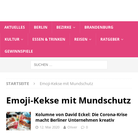
AKTUELLES
BERLIN
BEZIRKE
BRANDENBURG
KULTUR
ESSEN & TRINKEN
REISEN
RATGEBER
GEWINNSPIELE
STARTSEITE
Emoji-Kekse mit Mundschutz
Emoji-Kekse mit Mundschutz
Kolumne von David Eckel: Die Corona-Krise
macht Berliner Unternehmen kreativ
12. Mai 2020
Oliver
0