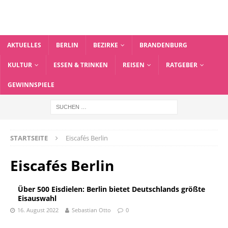
AKTUELLES
BERLIN
BEZIRKE
BRANDENBURG
KULTUR
ESSEN & TRINKEN
REISEN
RATGEBER
GEWINNSPIELE
STARTSEITE
Eiscafés Berlin
Eiscafés Berlin
Über 500 Eisdielen: Berlin bietet Deutschlands größte
Eisauswahl
16. August 2022
Sebastian Otto
0