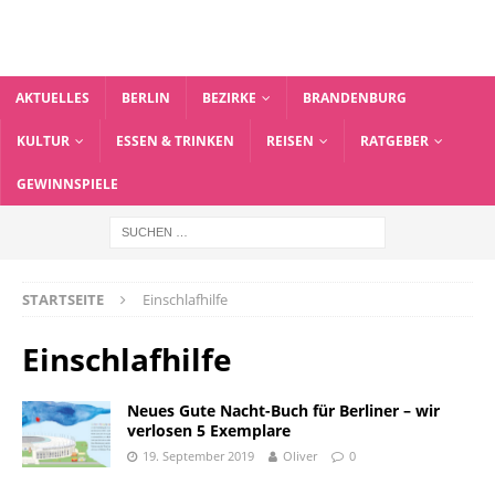
AKTUELLES
BERLIN
BEZIRKE
BRANDENBURG
KULTUR
ESSEN & TRINKEN
REISEN
RATGEBER
GEWINNSPIELE
STARTSEITE
Einschlafhilfe
Einschlafhilfe
Neues Gute Nacht-Buch für Berliner – wir
verlosen 5 Exemplare
19. September 2019
Oliver
0