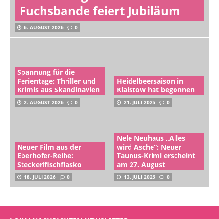
Fuchsbande feiert Jubiläum
6. AUGUST 2026
0
Spannung für die
Ferientage: Thriller und
Heidelbeersaison in
Krimis aus Skandinavien
Klaistow hat begonnen
2. AUGUST 2026
0
21. JULI 2026
0
Nele Neuhaus „Alles
Neuer Film aus der
wird Asche“: Neuer
Eberhofer-Reihe:
Taunus-Krimi erscheint
Steckerlfischfiasko
am 27. August
18. JULI 2026
0
13. JULI 2026
0