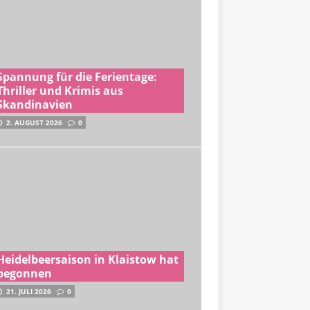
Spannung für die Ferientage:
Thriller und Krimis aus
Skandinavien
2. AUGUST 2026
0
Heidelbeersaison in Klaistow hat
begonnen
21. JULI 2026
0