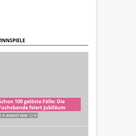
INNSPIELE
Schon 100 gelöste Fälle: Die
Fuchsbande feiert Jubiläum
6. AUGUST 2026
0