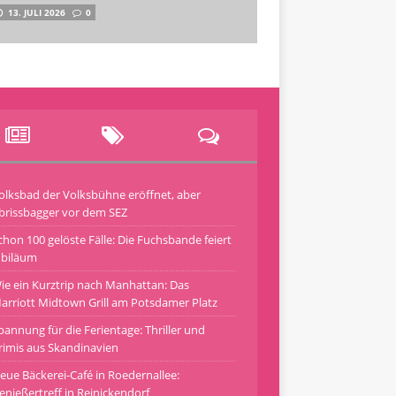
13. JULI 2026
0
olksbad der Volksbühne eröffnet, aber
brissbagger vor dem SEZ
chon 100 gelöste Fälle: Die Fuchsbande feiert
ubiläum
ie ein Kurztrip nach Manhattan: Das
arriott Midtown Grill am Potsdamer Platz
pannung für die Ferientage: Thriller und
rimis aus Skandinavien
eue Bäckerei-Café in Roedernallee:
enießertreff in Reinickendorf