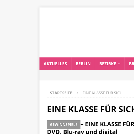
AKTUELLES
BERLIN
BEZIRKE
B
STARTSEITE
EINE KLASSE FÜR SICH
EINE KLASSE FÜR SIC
RADICAL – EINE KLASSE FÜR
GEWINNSPIELE
DVD, Blu-ray und digital