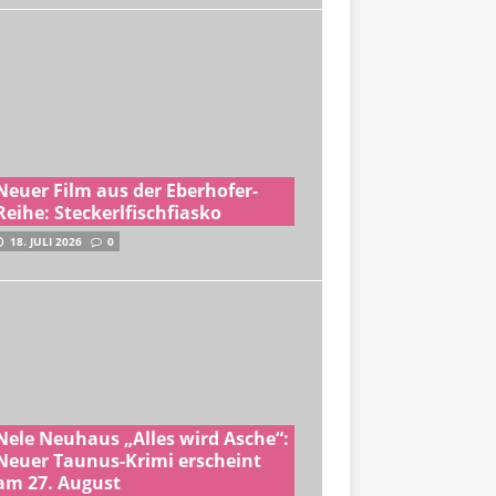
Neuer Film aus der Eberhofer-
Reihe: Steckerlfischfiasko
18. JULI 2026
0
Nele Neuhaus „Alles wird Asche“:
Neuer Taunus-Krimi erscheint
am 27. August