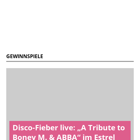
GEWINNSPIELE
Disco-Fieber live: „A Tribute to
Boney M. & ABBA“ im Estrel