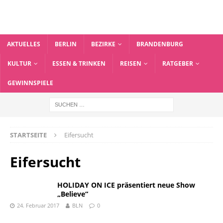
AKTUELLES
BERLIN
BEZIRKE
BRANDENBURG
KULTUR
ESSEN & TRINKEN
REISEN
RATGEBER
GEWINNSPIELE
STARTSEITE
Eifersucht
Eifersucht
HOLIDAY ON ICE präsentiert neue Show
„Believe“
24. Februar 2017
BLN
0