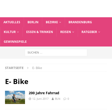
AKTUELLES
BERLIN
BEZIRKE
BRANDENBURG
KULTUR
ESSEN & TRINKEN
REISEN
RATGEBER
GEWINNSPIELE
STARTSEITE
E- Bike
E- Bike
200 Jahre Fahrrad
12. Juni 2017
BLN
0