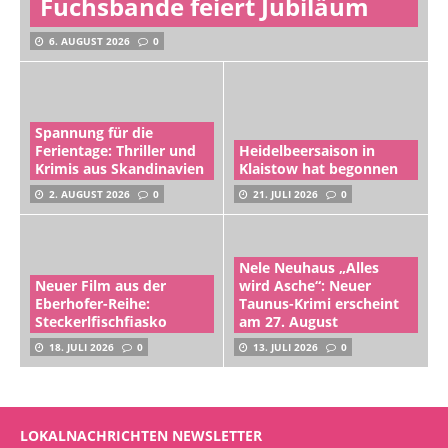
Fuchsbande feiert Jubiläum
6. AUGUST 2026
0
Spannung für die
Ferientage: Thriller und
Heidelbeersaison in
Krimis aus Skandinavien
Klaistow hat begonnen
2. AUGUST 2026
0
21. JULI 2026
0
Nele Neuhaus „Alles
Neuer Film aus der
wird Asche“: Neuer
Eberhofer-Reihe:
Taunus-Krimi erscheint
Steckerlfischfiasko
am 27. August
18. JULI 2026
0
13. JULI 2026
0
LOKALNACHRICHTEN NEWSLETTER