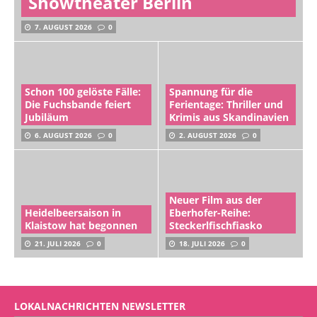
Showtheater Berlin
7. AUGUST 2026
0
Schon 100 gelöste Fälle:
Spannung für die
Die Fuchsbande feiert
Ferientage: Thriller und
Jubiläum
Krimis aus Skandinavien
6. AUGUST 2026
0
2. AUGUST 2026
0
Neuer Film aus der
Heidelbeersaison in
Eberhofer-Reihe:
Klaistow hat begonnen
Steckerlfischfiasko
21. JULI 2026
0
18. JULI 2026
0
LOKALNACHRICHTEN NEWSLETTER