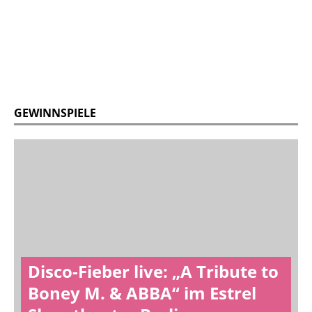
GEWINNSPIELE
Disco-Fieber live: „A Tribute to
Boney M. & ABBA“ im Estrel