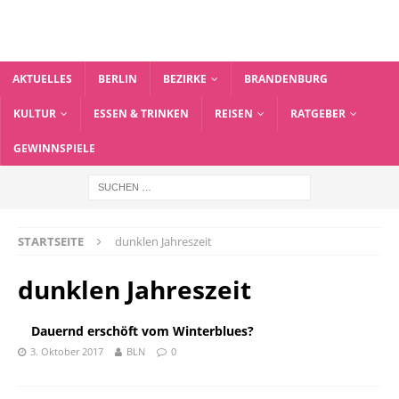
AKTUELLES
BERLIN
BEZIRKE
BRANDENBURG
KULTUR
ESSEN & TRINKEN
REISEN
RATGEBER
GEWINNSPIELE
STARTSEITE
dunklen Jahreszeit
dunklen Jahreszeit
Dauernd erschöft vom Winterblues?
3. Oktober 2017
BLN
0