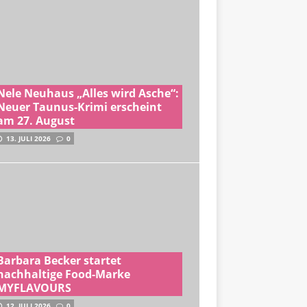
Nele Neuhaus „Alles wird Asche“:
Neuer Taunus-Krimi erscheint
am 27. August
13. JULI 2026
0
Barbara Becker startet
nachhaltige Food-Marke
MYFLAVOURS
12. JULI 2026
0