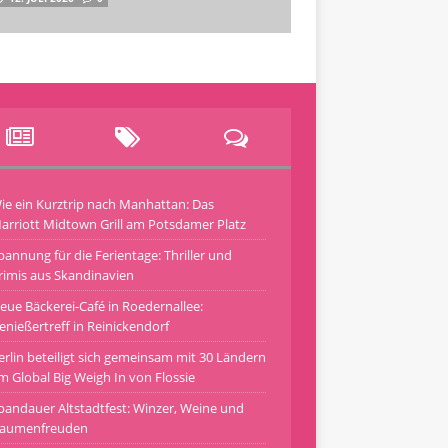
ie ein Kurztrip nach Manhattan: Das
arriott Midtown Grill am Potsdamer Platz
pannung für die Ferientage: Thriller und
rimis aus Skandinavien
eue Bäckerei-Café in Roedernallee:
enießertreff in Reinickendorf
erlin beteiligt sich gemeinsam mit 30 Ländern
m Global Big Weigh In von Flossie
pandauer Altstadtfest: Winzer, Weine und
aumenfreuden