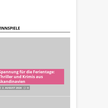
INNSPIELE
Spannung für die Ferientage:
Thriller und Krimis aus
Skandinavien
2. AUGUST 2026
0