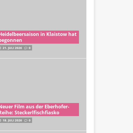
Heidelbeersaison in Klaistow hat
begonnen
21. JULI 2026
0
Neuer Film aus der Eberhofer-
Reihe: Steckerlfischfiasko
18. JULI 2026
0