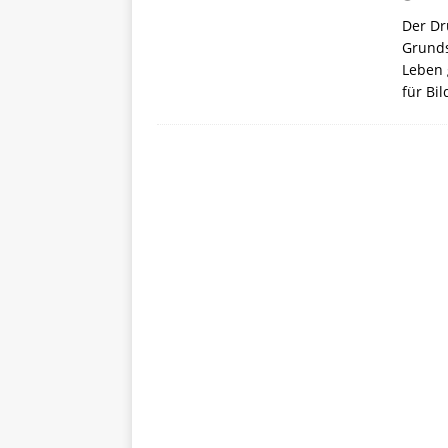
Der Dr
Grunds
Leben 
für Bi