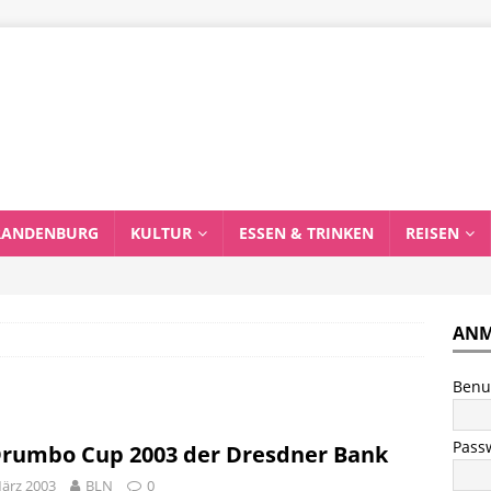
RANDENBURG
KULTUR
ESSEN & TRINKEN
REISEN
ANM
Benu
Pass
Drumbo Cup 2003 der Dresdner Bank
März 2003
BLN
0