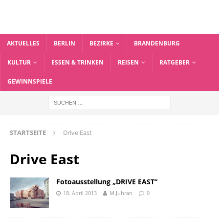
AKTUELLES
BERLIN
BEZIRKE
BRANDENBURG
KULTUR
ESSEN & TRINKEN
REISEN
RATGEBER
GEWINNSPIELE
STARTSEITE
Drive East
Drive East
Fotoausstellung „DRIVE EAST“
18. April 2013
M.Juhran
0