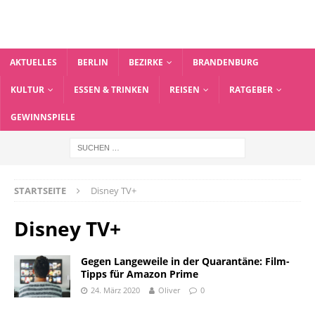
AKTUELLES
BERLIN
BEZIRKE
BRANDENBURG
KULTUR
ESSEN & TRINKEN
REISEN
RATGEBER
GEWINNSPIELE
STARTSEITE
Disney TV+
Disney TV+
Gegen Langeweile in der Quarantäne: Film-
Tipps für Amazon Prime
24. März 2020
Oliver
0