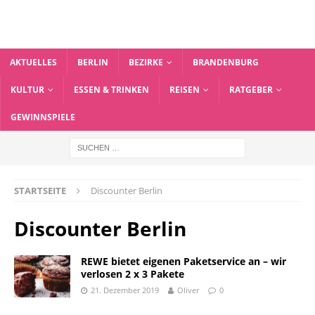
AKTUELLES
BERLIN
BEZIRKE
BRANDENBURG
KULTUR
ESSEN & TRINKEN
REISEN
RATGEBER
GEWINNSPIELE
STARTSEITE
Discounter Berlin
Discounter Berlin
REWE bietet eigenen Paketservice an – wir
verlosen 2 x 3 Pakete
21. Dezember 2019
Oliver
0