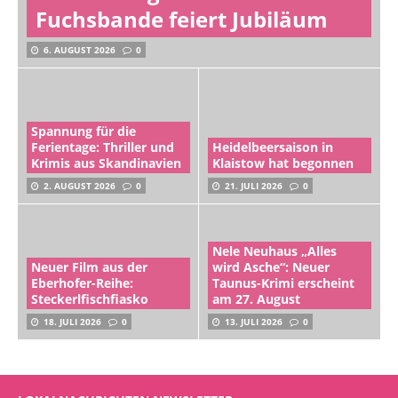
Fuchsbande feiert Jubiläum
6. AUGUST 2026
0
Spannung für die
Ferientage: Thriller und
Heidelbeersaison in
Krimis aus Skandinavien
Klaistow hat begonnen
2. AUGUST 2026
0
21. JULI 2026
0
Nele Neuhaus „Alles
Neuer Film aus der
wird Asche“: Neuer
Eberhofer-Reihe:
Taunus-Krimi erscheint
Steckerlfischfiasko
am 27. August
18. JULI 2026
0
13. JULI 2026
0