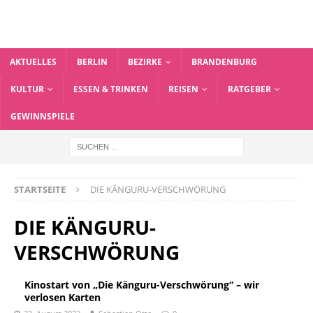
AKTUELLES
BERLIN
BEZIRKE
BRANDENBURG
KULTUR
ESSEN & TRINKEN
REISEN
RATGEBER
GEWINNSPIELE
STARTSEITE
DIE KÄNGURU-VERSCHWÖRUNG
DIE KÄNGURU-
VERSCHWÖRUNG
Kinostart von „Die Känguru-Verschwörung“ – wir
verlosen Karten