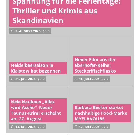
Spannung für die Ferientage:
Thriller und Krimis aus
Skandinavien
2. AUGUST 2026
0
Neuer Film aus der
Heidelbeersaison in
Eberhofer-Reihe:
Klaistow hat begonnen
Steckerlfischfiasko
21. JULI 2026
0
18. JULI 2026
0
Nele Neuhaus „Alles
wird Asche“: Neuer
Barbara Becker startet
Taunus-Krimi erscheint
nachhaltige Food-Marke
am 27. August
MYFLAVOURS
13. JULI 2026
0
12. JULI 2026
0