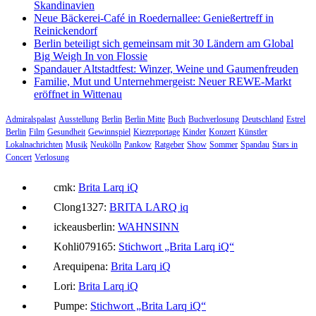
Skandinavien
Neue Bäckerei-Café in Roedernallee: Genießertreff in
Reinickendorf
Berlin beteiligt sich gemeinsam mit 30 Ländern am Global
Big Weigh In von Flossie
Spandauer Altstadtfest: Winzer, Weine und Gaumenfreuden
Familie, Mut und Unternehmergeist: Neuer REWE-Markt
eröffnet in Wittenau
Admiralspalast
Ausstellung
Berlin
Berlin Mitte
Buch
Buchverlosung
Deutschland
Estrel
Berlin
Film
Gesundheit
Gewinnspiel
Kiezreportage
Kinder
Konzert
Künstler
Lokalnachrichten
Musik
Neukölln
Pankow
Ratgeber
Show
Sommer
Spandau
Stars in
Concert
Verlosung
cmk:
Brita Larq iQ
Clong1327:
BRITA LARQ iq
ickeausberlin:
WAHNSINN
Kohli079165:
Stichwort „Brita Larq iQ“
Arequipena:
Brita Larq iQ
Lori:
Brita Larq iQ
Pumpe:
Stichwort „Brita Larq iQ“