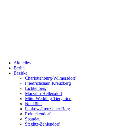
Aktuelles
Berlin
Bezirke
Charlottenburg-Wilmersdorf
Friedrichshain-Kreuzberg
Lichtenberg
Marzahn-Hellersdorf
Mitte-Wedding-Tiergarten
Neukölln
Pankow-Prenzlauer Berg
Reinickendorf
Spandau
Steglitz-Zehlendorf