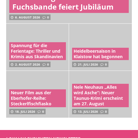
Fuchsbande feiert Jubiläum
6. AUGUST 2026
0
Spannung für die
Ferientage: Thriller und
Heidelbeersaison in
Krimis aus Skandinavien
Klaistow hat begonnen
2. AUGUST 2026
0
21. JULI 2026
0
Nele Neuhaus „Alles
Neuer Film aus der
wird Asche“: Neuer
Eberhofer-Reihe:
Taunus-Krimi erscheint
Steckerlfischfiasko
am 27. August
18. JULI 2026
0
13. JULI 2026
0