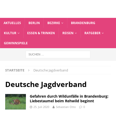
AKTUELLES
BERLIN
BEZIRKE
BRANDENBURG
KULTUR
ESSEN & TRINKEN
REISEN
RATGEBER
GEWINNSPIELE
STARTSEITE
Deutsche Jagdverband
Deutsche Jagdverband
Gefahren durch Wildunfälle in Brandenburg:
Liebestaumel beim Rehwild beginnt
25. Juli 2020
Sebastian Otto
0