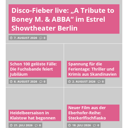
Disco-Fieber live: „A Tribute to
Boney M. & ABBA“ im Estrel
Showtheater Berlin
7. AUGUST 2026
0
Schon 100 gelöste Fälle:
Spannung für die
Die Fuchsbande feiert
Ferientage: Thriller und
Jubiläum
Krimis aus Skandinavien
6. AUGUST 2026
0
2. AUGUST 2026
0
Neuer Film aus der
Heidelbeersaison in
Eberhofer-Reihe:
Klaistow hat begonnen
Steckerlfischfiasko
21. JULI 2026
0
18. JULI 2026
0