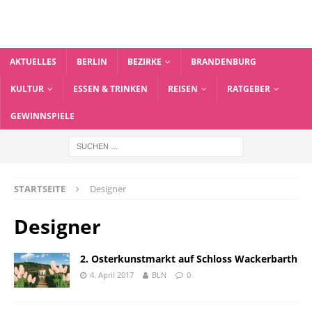
AKTUELLES
BERLIN
BEZIRKE
BRANDENBURG
KULTUR
ESSEN & TRINKEN
REISEN
RATGEBER
GEWINNSPIELE
STARTSEITE
Designer
Designer
2. Osterkunstmarkt auf Schloss Wackerbarth
4. April 2017
BLN
0