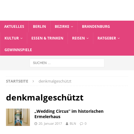
AKTUELLES
BERLIN
BEZIRKE
BRANDENBURG
KULTUR
ESSEN & TRINKEN
REISEN
RATGEBER
GEWINNSPIELE
STARTSEITE
denkmalgeschützt
denkmalgeschützt
„Wedding Circus” im historischen
Ermelerhaus
20. Januar 2017
BLN
0