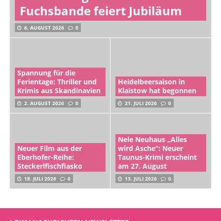
Fuchsbande feiert Jubiläum
6. AUGUST 2026
0
Spannung für die
Ferientage: Thriller und
Heidelbeersaison in
Krimis aus Skandinavien
Klaistow hat begonnen
2. AUGUST 2026
0
21. JULI 2026
0
Nele Neuhaus „Alles
Neuer Film aus der
wird Asche“: Neuer
Eberhofer-Reihe:
Taunus-Krimi erscheint
Steckerlfischfiasko
am 27. August
18. JULI 2026
0
13. JULI 2026
0