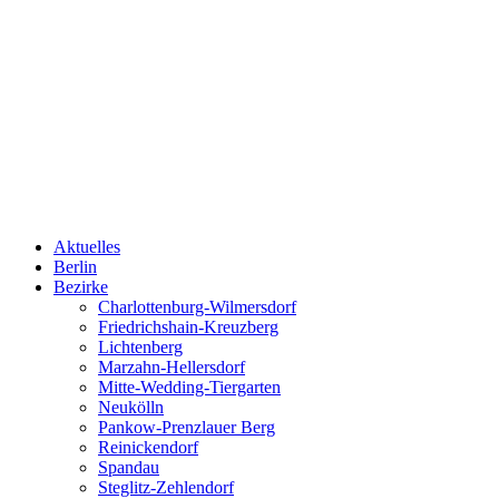
Aktuelles
Berlin
Bezirke
Charlottenburg-Wilmersdorf
Friedrichshain-Kreuzberg
Lichtenberg
Marzahn-Hellersdorf
Mitte-Wedding-Tiergarten
Neukölln
Pankow-Prenzlauer Berg
Reinickendorf
Spandau
Steglitz-Zehlendorf