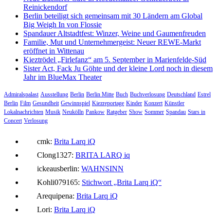
Reinickendorf
Berlin beteiligt sich gemeinsam mit 30 Ländern am Global
Big Weigh In von Flossie
Spandauer Altstadtfest: Winzer, Weine und Gaumenfreuden
Familie, Mut und Unternehmergeist: Neuer REWE-Markt
eröffnet in Wittenau
Kieztrödel „Firlefanz“ am 5. September in Marienfelde-Süd
Sister Act, Fack Ju Göhte und der kleine Lord noch in diesem
Jahr im BlueMax Theater
Admiralspalast
Ausstellung
Berlin
Berlin Mitte
Buch
Buchverlosung
Deutschland
Estrel
Berlin
Film
Gesundheit
Gewinnspiel
Kiezreportage
Kinder
Konzert
Künstler
Lokalnachrichten
Musik
Neukölln
Pankow
Ratgeber
Show
Sommer
Spandau
Stars in
Concert
Verlosung
cmk:
Brita Larq iQ
Clong1327:
BRITA LARQ iq
ickeausberlin:
WAHNSINN
Kohli079165:
Stichwort „Brita Larq iQ“
Arequipena:
Brita Larq iQ
Lori:
Brita Larq iQ