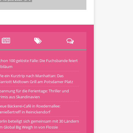
chon 100 gelöste Fälle: Die Fuchsbande feiert
ubiläum
ie ein Kurztrip nach Manhattan: Das
arriott Midtown Grill am Potsdamer Platz
pannung für die Ferientage: Thriller und
rimis aus Skandinavien
eue Bäckerei-Café in Roedernallee:
enießertreff in Reinickendorf
erlin beteiligt sich gemeinsam mit 30 Ländern
m Global Big Weigh In von Flossie