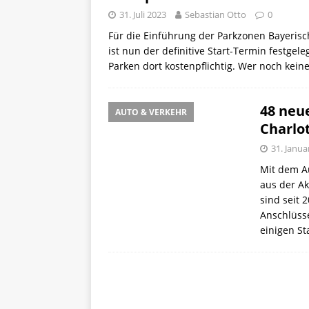
31. Juli 2023
Sebastian Otto
0
Für die Einführung der Parkzonen Bayerisch
ist nun der definitive Start-Termin festge
Parken dort kostenpflichtig. Wer noch kein
48 neu
AUTO & VERKEHR
Charlo
31. Janua
Mit dem A
aus der Ak
sind seit 
Anschlüss
einigen S