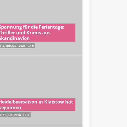
Spannung für die Ferientage:
Thriller und Krimis aus
Skandinavien
2. AUGUST 2026
0
Heidelbeersaison in Klaistow hat
begonnen
21. JULI 2026
0