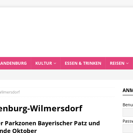
RANDENBURG
KULTUR
ESSEN & TRINKEN
REISEN
ANM
Wilmersdorf
Benu
tenburg-Wilmersdorf
Pass
er Parkzonen Bayerischer Patz und
Ende Oktober