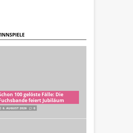
INNSPIELE
Schon 100 gelöste Fälle: Die
Fuchsbande feiert Jubiläum
6. AUGUST 2026
0