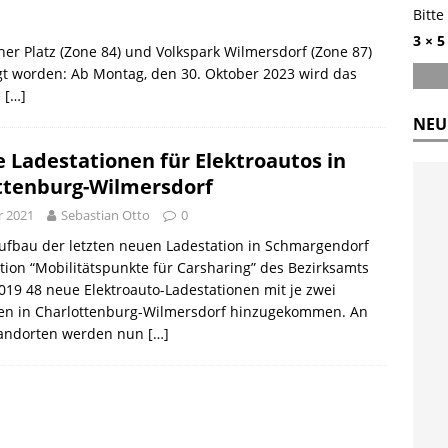
Bitte
3 × 5
er Platz (Zone 84) und Volkspark Wilmersdorf (Zone 87)
legt worden: Ab Montag, den 30. Oktober 2023 wird das
e
[…]
NEU
e Ladestationen für Elektroautos in
ttenburg-Wilmersdorf
r 2021
Sebastian Otto
0
ufbau der letzten neuen Ladestation in Schmargendorf
tion “Mobilitätspunkte für Carsharing” des Bezirksamts
2019 48 neue Elektroauto-Ladestationen mit je zwei
en in Charlottenburg-Wilmersdorf hinzugekommen. An
tandorten werden nun
[…]