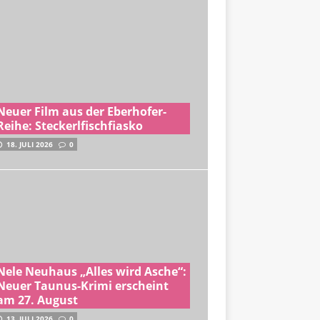
Neuer Film aus der Eberhofer-
Reihe: Steckerlfischfiasko
18. JULI 2026
0
Nele Neuhaus „Alles wird Asche“:
Neuer Taunus-Krimi erscheint
am 27. August
13. JULI 2026
0