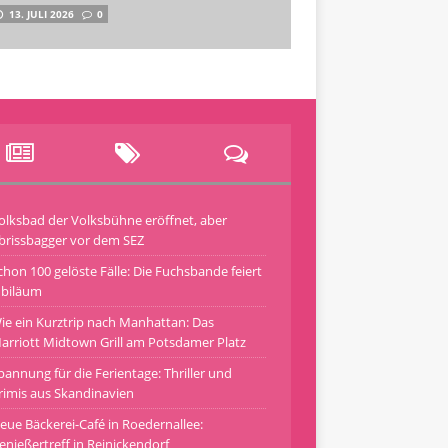
13. JULI 2026
0
olksbad der Volksbühne eröffnet, aber
brissbagger vor dem SEZ
chon 100 gelöste Fälle: Die Fuchsbande feiert
ubiläum
ie ein Kurztrip nach Manhattan: Das
arriott Midtown Grill am Potsdamer Platz
pannung für die Ferientage: Thriller und
rimis aus Skandinavien
eue Bäckerei-Café in Roedernallee:
enießertreff in Reinickendorf