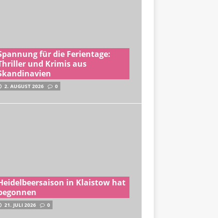
Spannung für die Ferientage:
Thriller und Krimis aus
Skandinavien
2. AUGUST 2026
0
Heidelbeersaison in Klaistow hat
begonnen
21. JULI 2026
0