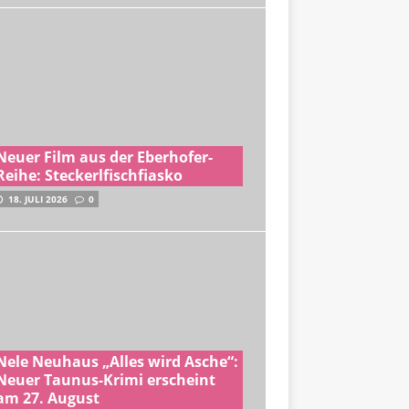
Neuer Film aus der Eberhofer-
Reihe: Steckerlfischfiasko
18. JULI 2026
0
Nele Neuhaus „Alles wird Asche“:
Neuer Taunus-Krimi erscheint
am 27. August