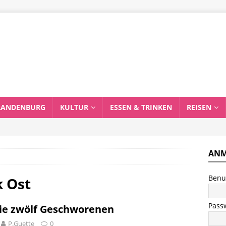
RANDENBURG
KULTUR
ESSEN & TRINKEN
REISEN
ANM
Benu
 Ost
Pass
ie zwölf Geschworenen
P.Guette
0