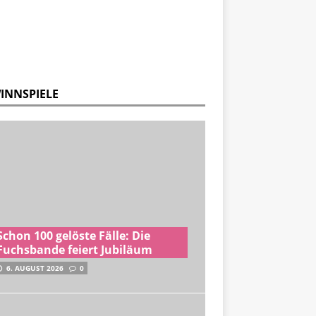
INNSPIELE
Schon 100 gelöste Fälle: Die
Fuchsbande feiert Jubiläum
6. AUGUST 2026
0