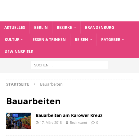
AKTUELLES
BERLIN
BEZIRKE
BRANDENBURG
KULTUR
ESSEN & TRINKEN
REISEN
RATGEBER
GEWINNSPIELE
STARTSEITE
Bauarbeiten
Bauarbeiten
Bauarbeiten am Karower Kreuz
17. März 2018
Bezirksamt
0