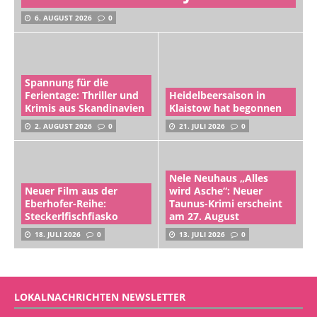
6. AUGUST 2026
0
Spannung für die
Ferientage: Thriller und
Heidelbeersaison in
Krimis aus Skandinavien
Klaistow hat begonnen
2. AUGUST 2026
0
21. JULI 2026
0
Nele Neuhaus „Alles
Neuer Film aus der
wird Asche“: Neuer
Eberhofer-Reihe:
Taunus-Krimi erscheint
Steckerlfischfiasko
am 27. August
18. JULI 2026
0
13. JULI 2026
0
LOKALNACHRICHTEN NEWSLETTER