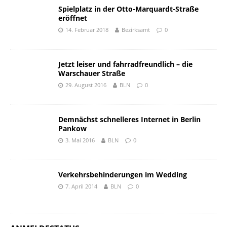
Spielplatz in der Otto-Marquardt-Straße
eröffnet
14. Februar 2018
Bezirksamt
0
Jetzt leiser und fahrradfreundlich – die
Warschauer Straße
29. August 2016
BLN
0
Demnächst schnelleres Internet in Berlin
Pankow
3. Mai 2016
BLN
0
Verkehrsbehinderungen im Wedding
7. April 2014
BLN
0