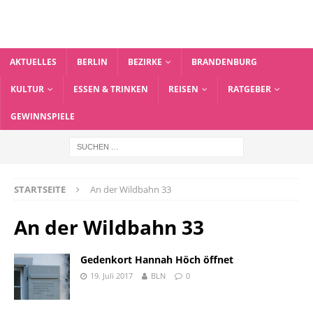
AKTUELLES
BERLIN
BEZIRKE
BRANDENBURG
KULTUR
ESSEN & TRINKEN
REISEN
RATGEBER
GEWINNSPIELE
STARTSEITE
An der Wildbahn 33
An der Wildbahn 33
Gedenkort Hannah Höch öffnet
19. Juli 2017
BLN
0