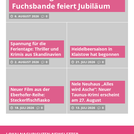
Fuchsbande feiert Jubiläum
6. AUGUST 2026
0
Spannung für die
Ferientage: Thriller und
Heidelbeersaison in
Krimis aus Skandinavien
Klaistow hat begonnen
2. AUGUST 2026
0
21. JULI 2026
0
Nele Neuhaus „Alles
Neuer Film aus der
wird Asche“: Neuer
Eberhofer-Reihe:
Taunus-Krimi erscheint
Steckerlfischfiasko
am 27. August
18. JULI 2026
0
13. JULI 2026
0