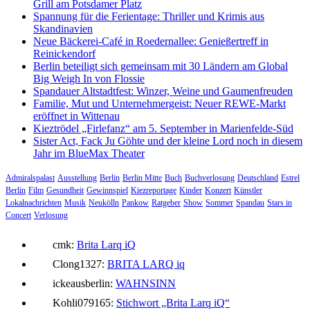
Grill am Potsdamer Platz
Spannung für die Ferientage: Thriller und Krimis aus
Skandinavien
Neue Bäckerei-Café in Roedernallee: Genießertreff in
Reinickendorf
Berlin beteiligt sich gemeinsam mit 30 Ländern am Global
Big Weigh In von Flossie
Spandauer Altstadtfest: Winzer, Weine und Gaumenfreuden
Familie, Mut und Unternehmergeist: Neuer REWE-Markt
eröffnet in Wittenau
Kieztrödel „Firlefanz“ am 5. September in Marienfelde-Süd
Sister Act, Fack Ju Göhte und der kleine Lord noch in diesem
Jahr im BlueMax Theater
Admiralspalast
Ausstellung
Berlin
Berlin Mitte
Buch
Buchverlosung
Deutschland
Estrel
Berlin
Film
Gesundheit
Gewinnspiel
Kiezreportage
Kinder
Konzert
Künstler
Lokalnachrichten
Musik
Neukölln
Pankow
Ratgeber
Show
Sommer
Spandau
Stars in
Concert
Verlosung
cmk:
Brita Larq iQ
Clong1327:
BRITA LARQ iq
ickeausberlin:
WAHNSINN
Kohli079165:
Stichwort „Brita Larq iQ“