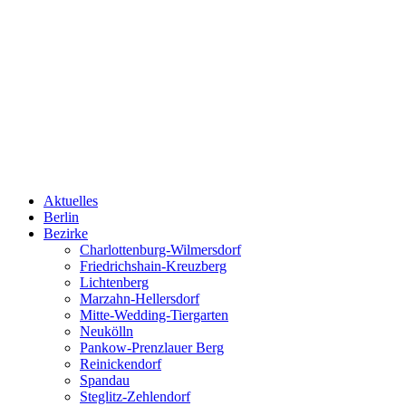
Aktuelles
Berlin
Bezirke
Charlottenburg-Wilmersdorf
Friedrichshain-Kreuzberg
Lichtenberg
Marzahn-Hellersdorf
Mitte-Wedding-Tiergarten
Neukölln
Pankow-Prenzlauer Berg
Reinickendorf
Spandau
Steglitz-Zehlendorf