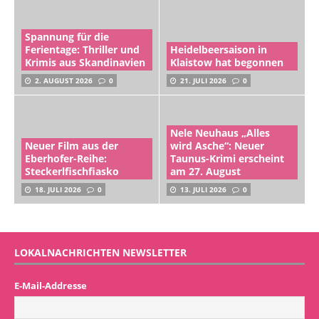
Spannung für die
Ferientage: Thriller und
Heidelbeersaison in
Krimis aus Skandinavien
Klaistow hat begonnen
2. AUGUST 2026
0
21. JULI 2026
0
Nele Neuhaus „Alles
Neuer Film aus der
wird Asche“: Neuer
Eberhofer-Reihe:
Taunus-Krimi erscheint
Steckerlfischfiasko
am 27. August
18. JULI 2026
0
13. JULI 2026
0
LOKALNACHRICHTEN NEWSLETTER
E-Mail-Addresse