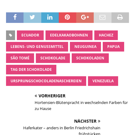
ECUADOR
EDELKAKAOBOHNEN
HACHEZ
LEBENS- UND GENUSSMITTEL
NEUGUINEA
PAPUA
SÃO TOMÉ
SCHOKOLADE
SCHOKOLADEN
TAG DER SCHOKOLADE
URSPRUNGSCHOCOLADENASCHEREIEN
VENEZUELA
VORHERIGER
Hortensien-Blütenpracht in wechselnden Farben für
zu Hause
NÄCHSTER
Haferkater – anders in Berlin Friedrichshain
frühstücken