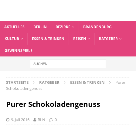
AKTUELLES
BERLIN
BEZIRKE
BRANDENBURG
KULTUR
ESSEN & TRINKEN
REISEN
RATGEBER
GEWINNSPIELE
STARTSEITE
RATGEBER
ESSEN & TRINKEN
Purer
Schokoladengenuss
Purer Schokoladengenuss
9. Juli 2016
BLN
0