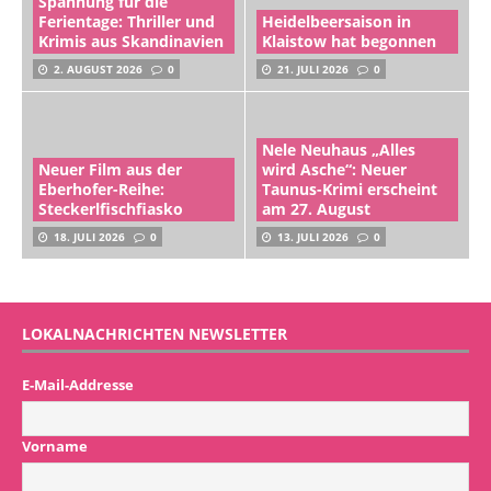
Spannung für die
Ferientage: Thriller und
Heidelbeersaison in
Krimis aus Skandinavien
Klaistow hat begonnen
2. AUGUST 2026
0
21. JULI 2026
0
Nele Neuhaus „Alles
Neuer Film aus der
wird Asche“: Neuer
Eberhofer-Reihe:
Taunus-Krimi erscheint
Steckerlfischfiasko
am 27. August
18. JULI 2026
0
13. JULI 2026
0
LOKALNACHRICHTEN NEWSLETTER
E-Mail-Addresse
Vorname