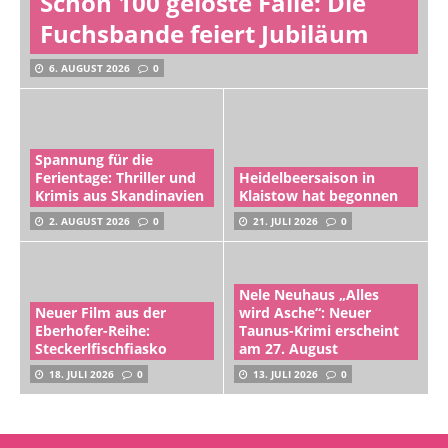
Schon 100 gelöste Fälle: Die
Fuchsbande feiert Jubiläum
6. AUGUST 2026
0
Spannung für die
Ferientage: Thriller und
Heidelbeersaison in
Krimis aus Skandinavien
Klaistow hat begonnen
2. AUGUST 2026
0
21. JULI 2026
0
Nele Neuhaus „Alles
Neuer Film aus der
wird Asche“: Neuer
Eberhofer-Reihe:
Taunus-Krimi erscheint
Steckerlfischfiasko
am 27. August
18. JULI 2026
0
13. JULI 2026
0