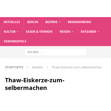
AKTUELLES
BERLIN
BEZIRKE
BRANDENBURG
KULTUR
ESSEN & TRINKEN
REISEN
RATGEBER
GEWINNSPIELE
STARTSEITE
Medien
Thaw-Eiskerze-zum-selbermachen
Thaw-Eiskerze-zum-
selbermachen