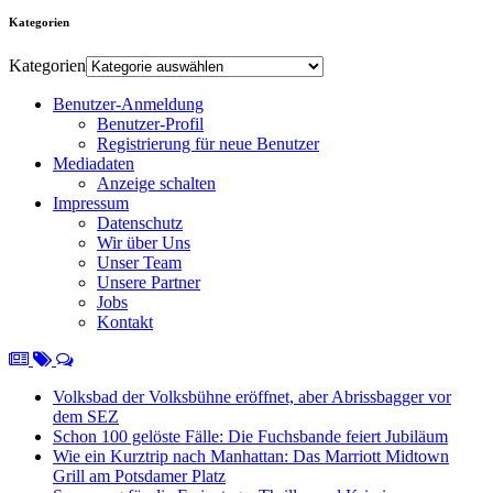
Kategorien
Kategorien
Benutzer-Anmeldung
Benutzer-Profil
Registrierung für neue Benutzer
Mediadaten
Anzeige schalten
Impressum
Datenschutz
Wir über Uns
Unser Team
Unsere Partner
Jobs
Kontakt
Volksbad der Volksbühne eröffnet, aber Abrissbagger vor
dem SEZ
Schon 100 gelöste Fälle: Die Fuchsbande feiert Jubiläum
Wie ein Kurztrip nach Manhattan: Das Marriott Midtown
Grill am Potsdamer Platz