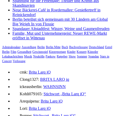
Spannung für die Ferientage: Thriller und Krimis aus
Skandinavien
Neue Bäckerei-Café in Roedernallee: Genießertreff in
Reinickendorf
Berlin beteiligt sich gemeinsam mit 30 Ländern am Global
Big Weigh In von Flossie
Spandauer Altstadtfest: Winzer, Weine und Gaumenfreuden
Familie, Mut und Unternehmergeist: Neuer REWE-Markt
eröffnet in Wittenau
Admiralspalast
Ausstellung
Berlin
Berlin Mitte
Buch
Buchverlosung
Deutschland
Estrel
Berlin
Film
Gesundheit
Gewinnspiel
Kiezreportage
Kinder
Konzert
Künstler
Lokalnachrichten
Musik
Neukölln
Pankow
Ratgeber
Show
Sommer
Spandau
Stars in
Concert
Verlosung
cmk:
Brita Larq iQ
Clong1327:
BRITA LARQ iq
ickeausberlin:
WAHNSINN
Kohli079165:
Stichwort „Brita Larq iQ“
Arequipena:
Brita Larq iQ
Lori:
Brita Larq iQ
Pumpe:
Stichwort „Brita Larq iQ“