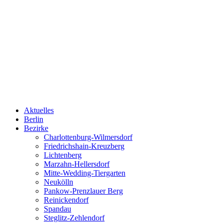
Aktuelles
Berlin
Bezirke
Charlottenburg-Wilmersdorf
Friedrichshain-Kreuzberg
Lichtenberg
Marzahn-Hellersdorf
Mitte-Wedding-Tiergarten
Neukölln
Pankow-Prenzlauer Berg
Reinickendorf
Spandau
Steglitz-Zehlendorf