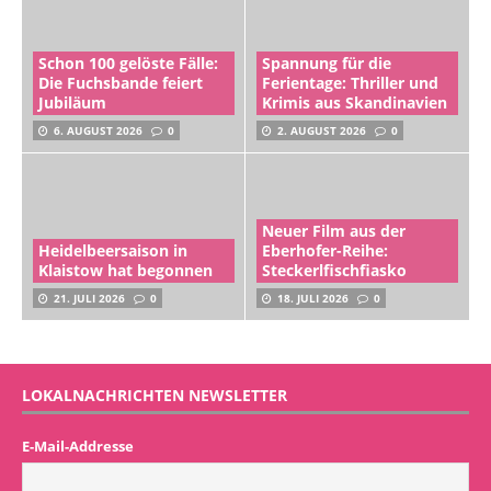
Schon 100 gelöste Fälle:
Spannung für die
Die Fuchsbande feiert
Ferientage: Thriller und
Jubiläum
Krimis aus Skandinavien
6. AUGUST 2026
0
2. AUGUST 2026
0
Neuer Film aus der
Heidelbeersaison in
Eberhofer-Reihe:
Klaistow hat begonnen
Steckerlfischfiasko
21. JULI 2026
0
18. JULI 2026
0
LOKALNACHRICHTEN NEWSLETTER
E-Mail-Addresse