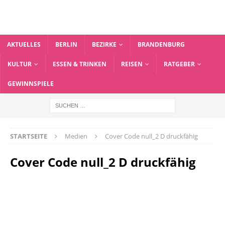
AKTUELLES
BERLIN
BEZIRKE
BRANDENBURG
KULTUR
ESSEN & TRINKEN
REISEN
RATGEBER
GEWINNSPIELE
STARTSEITE
Medien
Cover Code null_2 D druckfähig
Cover Code null_2 D druckfähig