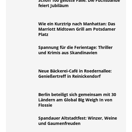
Schon 100 gelöste Fälle: Die Fuchsbande
feiert Jubiläum
Wie ein Kurztrip nach Manhattan: Das
Marriott Midtown Grill am Potsdamer
Platz
Spannung für die Ferientage: Thriller
und Krimis aus Skandinavien
Neue Bäckerei-Café in Roedernallee:
Genießertreff in Reinickendorf
Berlin beteiligt sich gemeinsam mit 30
Ländern am Global Big Weigh In von
Flossie
Spandauer Altstadtfest: Winzer, Weine
und Gaumenfreuden