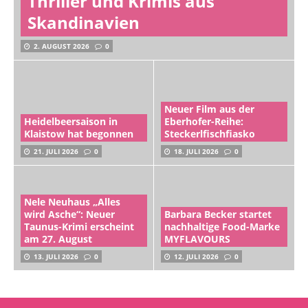
Thriller und Krimis aus
Skandinavien
2. AUGUST 2026
0
Neuer Film aus der
Heidelbeersaison in
Eberhofer-Reihe:
Klaistow hat begonnen
Steckerlfischfiasko
21. JULI 2026
0
18. JULI 2026
0
Nele Neuhaus „Alles
wird Asche“: Neuer
Barbara Becker startet
Taunus-Krimi erscheint
nachhaltige Food-Marke
am 27. August
MYFLAVOURS
13. JULI 2026
0
12. JULI 2026
0