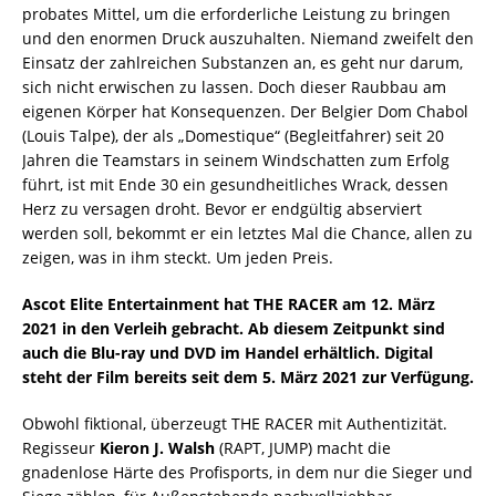
probates Mittel, um die erforderliche Leistung zu bringen
und den enormen Druck auszuhalten. Niemand zweifelt den
Einsatz der zahlreichen Substanzen an, es geht nur darum,
sich nicht erwischen zu lassen. Doch dieser Raubbau am
eigenen Körper hat Konsequenzen. Der Belgier Dom Chabol
(Louis Talpe), der als „Domestique“ (Begleitfahrer) seit 20
Jahren die Teamstars in seinem Windschatten zum Erfolg
führt, ist mit Ende 30 ein gesundheitliches Wrack, dessen
Herz zu versagen droht. Bevor er endgültig abserviert
werden soll, bekommt er ein letztes Mal die Chance, allen zu
zeigen, was in ihm steckt. Um jeden Preis.
Ascot Elite Entertainment hat THE RACER am 12. März
2021 in den Verleih gebracht. Ab diesem Zeitpunkt sind
auch die Blu-ray und DVD im Handel erhältlich. Digital
steht der Film bereits seit dem 5. März 2021 zur Verfügung.
Obwohl fiktional, überzeugt THE RACER mit Authentizität.
Regisseur
Kieron J. Walsh
(RAPT, JUMP) macht die
gnadenlose Härte des Profisports, in dem nur die Sieger und