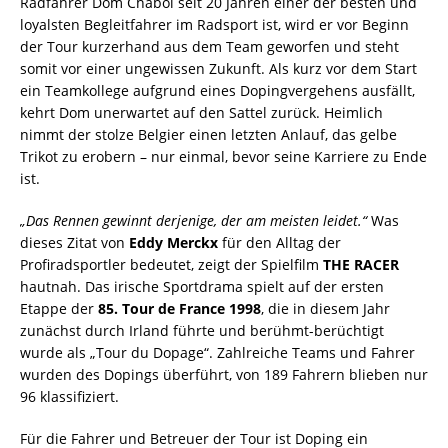
Radfahrer Dom Chabol seit 20 Jahren einer der besten und
loyalsten Begleitfahrer im Radsport ist, wird er vor Beginn
der Tour kurzerhand aus dem Team geworfen und steht
somit vor einer ungewissen Zukunft. Als kurz vor dem Start
ein Teamkollege aufgrund eines Dopingvergehens ausfällt,
kehrt Dom unerwartet auf den Sattel zurück. Heimlich
nimmt der stolze Belgier einen letzten Anlauf, das gelbe
Trikot zu erobern – nur einmal, bevor seine Karriere zu Ende
ist.
„Das Rennen gewinnt derjenige, der am meisten leidet.“
Was
dieses Zitat von
Eddy Merckx
für den Alltag der
Profiradsportler bedeutet, zeigt der Spielfilm
THE RACER
hautnah. Das irische Sportdrama spielt auf der ersten
Etappe der
85. Tour de France 1998
, die in diesem Jahr
zunächst durch Irland führte und berühmt-berüchtigt
wurde als „Tour du Dopage“. Zahlreiche Teams und Fahrer
wurden des Dopings überführt, von 189 Fahrern blieben nur
96 klassifiziert.
Für die Fahrer und Betreuer der Tour ist Doping ein