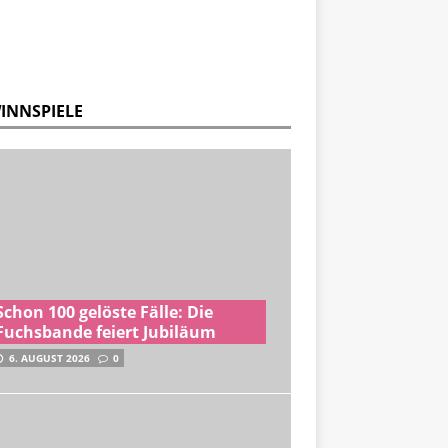
INNSPIELE
Schon 100 gelöste Fälle: Die
Fuchsbande feiert Jubiläum
6. AUGUST 2026
0