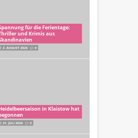
Spannung für die Ferientage:
Thriller und Krimis aus
Skandinavien
2. AUGUST 2026
0
Heidelbeersaison in Klaistow hat
begonnen
21. JULI 2026
0