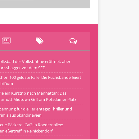
olksbad der Volksbühne eröffnet, aber
brissbagger vor dem SEZ
chon 100 gelöste Fälle: Die Fuchsbande feiert
ubiläum
ie ein Kurztrip nach Manhattan: Das
arriott Midtown Grill am Potsdamer Platz
pannung für die Ferientage: Thriller und
rimis aus Skandinavien
eue Bäckerei-Café in Roedernallee:
enießertreff in Reinickendorf