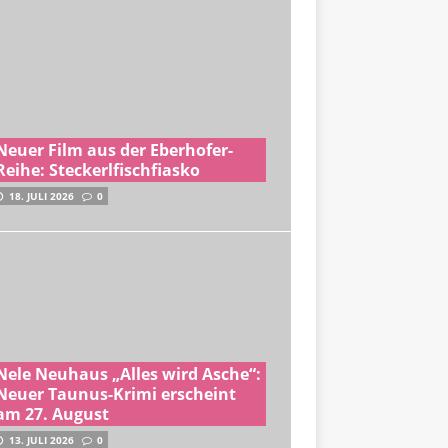
Neuer Film aus der Eberhofer-
Reihe: Steckerlfischfiasko
18. JULI 2026
0
Nele Neuhaus „Alles wird Asche“:
Neuer Taunus-Krimi erscheint
am 27. August
13. JULI 2026
0