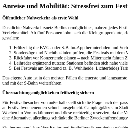
Anreise und Mobilität: Stressfrei zum Fest
Öffentlicher Nahverkehr als erste Wahl
Das dichte Nahverkehrsnetz Berlins ermöglicht es, nahezu jedes Fest
Verkehrsmittel. Ab fünf Personen lohnt sich die Kleingruppenkarte, da
gestalten:
Frühzeitig die BVG- oder S-Bahn-App herunterladen und Verbi
Sonderzüge und Nachtbuslinien prüfen, die Festivals mit dem V
Rückfahrt vor Konzertende planen – nach Mitternacht fahren Z
Leihräder ergänzend nutzen: Stationen befinden sich nahe viele
Bei Festivals am Stadtrand (z. B. Wuhlheide, Lichterfelde) Tari
Das eigene Auto ist in den meisten Fällen die teuerste und langsams
und mit der S-Bahn weiterfahren.
Übernachtungsmöglichkeiten frühzeitig sichern
Für Festivalbesucher von außerhalb stellt sich die Frage nach der pa
an Festivalwochenenden schnell ausgebucht. Campingplätze am Stadtr
Wochen im Voraus kümmert und diese rechtzeitig reserviert, da die V
eine Alternative, allerdings schränkt die Berliner Zweckentfremdungs
Ein besonderer Tipp: Wer Kultur und Freiluftmusik verbinden möchte,