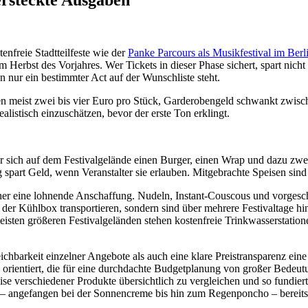
tenfreie Stadtteilfeste wie der
Panke Parcours als Musikfestival im Ber
m Herbst des Vorjahres. Wer Tickets in dieser Phase sichert, spart nich
 nur ein bestimmter Act auf der Wunschliste steht.
en meist zwei bis vier Euro pro Stück, Garderobengeld schwankt zwische
alistisch einzuschätzen, bevor der erste Ton erklingt.
 sich auf dem Festivalgelände einen Burger, einen Wrap und dazu zwei
part Geld, wenn Veranstalter sie erlauben. Mitgebrachte Speisen sind 
cher eine lohnende Anschaffung. Nudeln, Instant-Couscous und vorgesc
in der Kühlbox transportieren, sondern sind über mehrere Festivaltage h
sten größeren Festivalgeländen stehen kostenfreie Trinkwasserstatione
hbarkeit einzelner Angebote als auch eine klare Preistransparenz eine 
orientiert, die für eine durchdachte Budgetplanung von großer Bedeutu
 verschiedener Produkte übersichtlich zu vergleichen und so fundierte 
– angefangen bei der Sonnencreme bis hin zum Regenponcho – bereits v