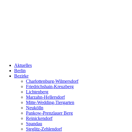
Aktuelles
Berlin
Bezirke
Charlottenburg-Wilmersdorf
Friedrichshain-Kreuzberg
Lichtenberg
Marzahn-Hellersdorf
Mitte-Wedding-Tiergarten
Neukölln
Pankow-Prenzlauer Berg
Reinickendorf
Spandau
Steglitz-Zehlendorf