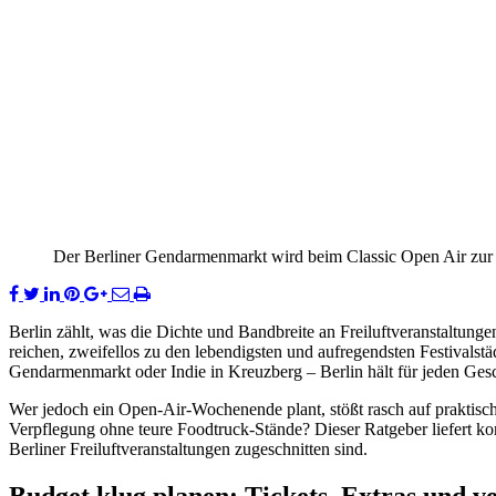
Der Berliner Gendarmenmarkt wird beim Classic Open Air zur F
Berlin zählt, was die Dichte und Bandbreite an Freiluftveranstaltungen
reichen, zweifellos zu den lebendigsten und aufregendsten Festivals
Gendarmenmarkt oder Indie in Kreuzberg – Berlin hält für jeden Ge
Wer jedoch ein Open-Air-Wochenende plant, stößt rasch auf praktisch
Verpflegung ohne teure Foodtruck-Stände? Dieser Ratgeber liefert k
Berliner Freiluftveranstaltungen zugeschnitten sind.
Budget klug planen: Tickets, Extras und v