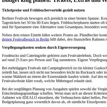
Ticketpreise und Frühbuchervorteile gezielt nutzen
Berliner Festivals bewegen sich preislich in einer breiten Spanne. Kos
Tagestickets bei 50 bis 80 Euro liegen. Frühbucherphasen starten oft i
sind für Sparsamere eine Alternative zum Gesamtpass, besonders wenn
Neben dem reinen Eintritt fallen weitere Posten an. Pfandbecher kost
deinen Festivalbesuch in Berlin
hilft dabei, den finanziellen Rahmen re
Verpflegungskosten senken durch Eigenversorgung
Foodtrucks und Cateringzelte gehören zum Festivalerlebnis. Doch wer
auf rund 25 Euro pro Person und Tag summieren. Eigene Verpflegung s
Bei mehrtägigen Festivals mit Campingbereich ist ein kleiner Gasko
zerteilt hat, lassen sich nicht nur besonders leicht im Rucksack oder 
warme Mahlzeit an einem der Essensstände kaufen würde. Auf den mei
Festivalwebsite klärt vorab, welche Mitbringsel erlaubt sind.
Bei der sorgfältigen Planung von Ausgaben spielen sowohl die Vergleic
Entscheidungsgrundlage schaffen. Wenn man sich an diesen Kriterien 
Anbieter wie IDEALO einordnen, die Verbrauchern dabei helfen, Preise
Budgetplanung ganz wesentlich davon ab, ob sämtliche Einzelposten 