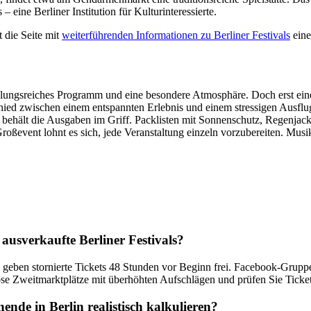
– eine Berliner Institution für Kulturinteressierte.
 die Seite mit
weiterführenden Informationen zu Berliner Festivals
eine
lungsreiches Programm und eine besondere Atmosphäre. Doch erst eine
hied zwischen einem entspannten Erlebnis und einem stressigen Ausflug
, behält die Ausgaben im Griff. Packlisten mit Sonnenschutz, Regenja
oßevent lohnt es sich, jede Veranstaltung einzeln vorzubereiten. Mus
 ausverkaufte Berliner Festivals?
ele geben stornierte Tickets 48 Stunden vor Beginn frei. Facebook-Grupp
e Zweitmarktplätze mit überhöhten Aufschlägen und prüfen Sie Tickets 
nde in Berlin realistisch kalkulieren?