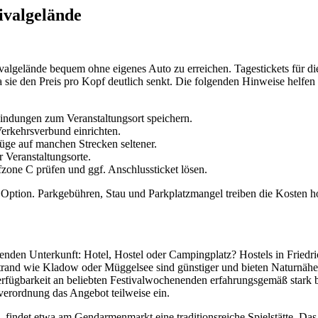
ivalgelände
ivalgelände bequem ohne eigenes Auto zu erreichen. Tagestickets für di
 sie den Preis pro Kopf deutlich senkt. Die folgenden Hinweise helfen 
ndungen zum Veranstaltungsort speichern.
erkehrsverbund einrichten.
üge auf manchen Strecken seltener.
r Veranstaltungsorte.
fzone C prüfen und ggf. Anschlussticket lösen.
te Option. Parkgebühren, Stau und Parkplatzmangel treiben die Kosten h
ssenden Unterkunft: Hotel, Hostel oder Campingplatz? Hostels in Friedr
and wie Kladow oder Müggelsee sind günstiger und bieten Naturnähe. 
erfügbarkeit an beliebten Festivalwochenenden erfahrungsgemäß stark b
verordnung das Angebot teilweise ein.
 findet etwa am Gendarmenmarkt eine traditionsreiche Spielstätte. Da