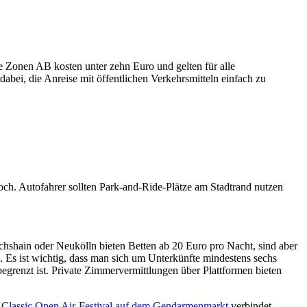
e Zonen AB kosten unter zehn Euro und gelten für alle
dabei, die Anreise mit öffentlichen Verkehrsmitteln einfach zu
och. Autofahrer sollten Park-and-Ride-Plätze am Stadtrand nutzen
ichshain oder Neukölln bieten Betten ab 20 Euro pro Nacht, sind aber
Es ist wichtig, dass man sich um Unterkünfte mindestens sechs
egrenzt ist. Private Zimmervermittlungen über Plattformen bieten
s
Classic Open Air-Festival auf dem Gendarmenmarkt
verbindet