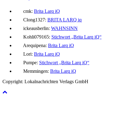
cmk:
Brita Larq iQ
Clong1327:
BRITA LARQ iq
ickeausberlin:
WAHNSINN
Kohli079165:
Stichwort „Brita Larq iQ“
Arequipena:
Brita Larq iQ
Lori:
Brita Larq iQ
Pumpe:
Stichwort „Brita Larq iQ“
Memmingen:
Brita Larq iQ
Copyright: Lokalnachrichten Verlags GmbH