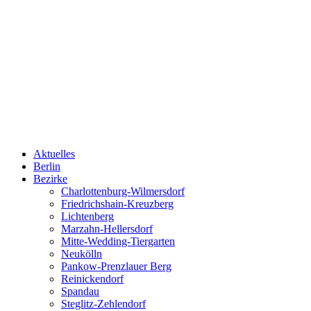
Aktuelles
Berlin
Bezirke
Charlottenburg-Wilmersdorf
Friedrichshain-Kreuzberg
Lichtenberg
Marzahn-Hellersdorf
Mitte-Wedding-Tiergarten
Neukölln
Pankow-Prenzlauer Berg
Reinickendorf
Spandau
Steglitz-Zehlendorf