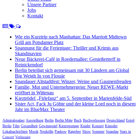
Unsere Partner
Jobs
Kontakt
Wie ein Kurztrip nach Manhattan: Das Marriott Midtown
Grill am Potsdamer Platz
Spannung für die Ferientage: Thriller und Krimis aus
Skandinavien
Neue Bäckerei-Café in Roedernallee: Genießertreff in
Reinickendorf
Berlin beteiligt sich gemeinsam mit 30 Ländern am Global
Big Weigh In von Flossie
Spandauer Altstadtfest: Winzer, Weine und Gaumenfreuden
Familie, Mut und Unternehmergeist: Neuer REWE-Markt
eröffnet in Wittenau
Kieztrödel „Firlefanz“ am 5. September in Marienfelde-Süd
Sister Act, Fack Ju Göhte und der kleine Lord noch in diesem
Jahr im BlueMax Theater
Admiralspalast
Ausstellung
Berlin
Berlin Mitte
Buch
Buchverlosung
Deutschland
Estrel
Berlin
Film
Gesundheit
Gewinnspiel
Kiezreportage
Kinder
Konzert
Künstler
Lokalnachrichten
Musik
Neukölln
Pankow
Ratgeber
Show
Sommer
Spandau
Stars in
Concert
Verlosung