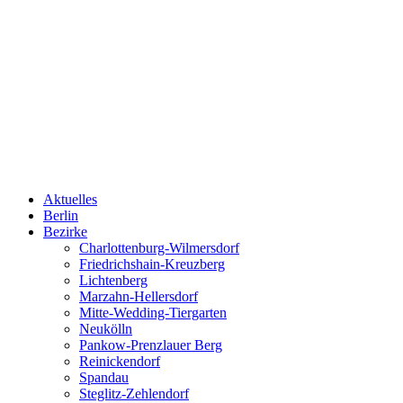
Aktuelles
Berlin
Bezirke
Charlottenburg-Wilmersdorf
Friedrichshain-Kreuzberg
Lichtenberg
Marzahn-Hellersdorf
Mitte-Wedding-Tiergarten
Neukölln
Pankow-Prenzlauer Berg
Reinickendorf
Spandau
Steglitz-Zehlendorf