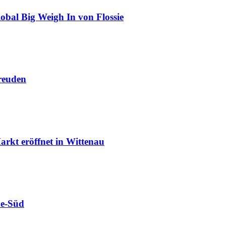
obal Big Weigh In von Flossie
reuden
rkt eröffnet in Wittenau
de-Süd