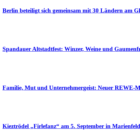
Berlin beteiligt sich gemeinsam mit 30 Ländern am Gl
Spandauer Altstadtfest: Winzer, Weine und Gaumenf
Familie, Mut und Unternehmergeist: Neuer REWE-Ma
Kieztrödel „Firlefanz“ am 5. September in Marienfel