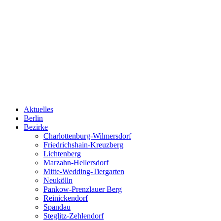
Aktuelles
Berlin
Bezirke
Charlottenburg-Wilmersdorf
Friedrichshain-Kreuzberg
Lichtenberg
Marzahn-Hellersdorf
Mitte-Wedding-Tiergarten
Neukölln
Pankow-Prenzlauer Berg
Reinickendorf
Spandau
Steglitz-Zehlendorf