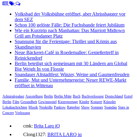
Volksbad der Volksbühne eröffnet, aber Abrissbagger vor
dem SEZ
Schon 100 gelöste Fälle: Die Fuchsbande feiert Jubiläum
Wie ein Kurztrip nach Manhattan: Das Marriott Midtown
Grill am Potsdamer Platz
Spannung für die Ferientage: Thriller und Krimis aus
Skandinavien
Neue Bäckerei-Café in Roedernallee: Genießertreff in
Reinickendorf
Berlin beteiligt sich gemeinsam mit 30 Ländern am Global
Big Weigh In von Flossie
Spandauer Altstadtfest: Winzer, Weine und Gaumenfreuden
Familie, Mut und Unternehmergeist: Neuer REWE-Markt
eröffnet in Wittenau
Admiralspalast
Ausstellung
Berlin
Berlin Mitte
Buch
Buchverlosung
Deutschland
Estrel
Berlin
Film
Gesundheit
Gewinnspiel
Kiezreportage
Kinder
Konzert
Künstler
Lokalnachrichten
Musik
Neukölln
Pankow
Ratgeber
Show
Sommer
Spandau
Stars in
Concert
Verlosung
cmk:
Brita Larq iQ
Clong1327:
BRITA LARQ iq