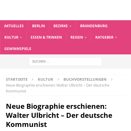
AKTUELLES
BERLIN
BEZIRKE
BRANDENBURG
KULTUR
ESSEN & TRINKEN
REISEN
RATGEBER
GEWINNSPIELE
STARTSEITE
KULTUR
BUCHVORSTELLUNGEN
Neue Biographie erschienen: Walter Ulbricht – Der deutsche
Kommunist
Neue Biographie erschienen:
Walter Ulbricht – Der deutsche
Kommunist