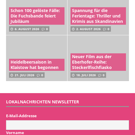
Schon 100 gelöste Fälle:
Spannung für die
Die Fuchsbande feiert
Ferientage: Thriller und
Jubiläum
Krimis aus Skandinavien
6. AUGUST 2026
0
2. AUGUST 2026
0
Neuer Film aus der
Heidelbeersaison in
Eberhofer-Reihe:
Klaistow hat begonnen
Steckerlfischfiasko
21. JULI 2026
0
18. JULI 2026
0
LOKALNACHRICHTEN NEWSLETTER
E-Mail-Addresse
Vorname