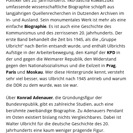
Politiker des 20. Jahrhunderts. Ilko-Sascha Kowalczuks
umfassende wissenschaftliche Biographie schöpft aus
langjährigen Quellenrecherchen in Dutzenden Archiven im
In- und Ausland. Sein monumentales Werk ist mehr als eine
einfache
Biographie
. Es ist auch eine Geschichte des
Kommunismus und des zerrissenen 20. Jahrhunderts. Der
erste Band behandelt die Zeit bis 1945, als die „Gruppe
Ulbricht“ nach Berlin entsandt wurde, und enthält Ulbrichts
Aufstige in der Arbeiterbewegung, den Kampf der
KPD
in
der und gegen die Weimarer Republik, den Widerstand
gegen den Nationalsozialismus und die Exilzeit in
Prag
,
Paris
und
Moskau
. Wer diese Hintergründe kennt, versteht
sehr viel besser, was Ulbricht nach 1945 antrieb und warum
die DDR zu dem wurde, was sie war.
Über
Konrad Adenauer
, die Gründungsfigur der
Bundesrepublik, gibt es zahlreiche Studien, auch eine
berühmte zweibändige Biographie. Zu Adenauers Pendant
im Osten existiert bislang nichts Vergleichbares. Dabei ist
Walter Ulbricht für die deutsche Geschichte des 20.
Jahrhunderts eine kaum weniger prägende Figur.