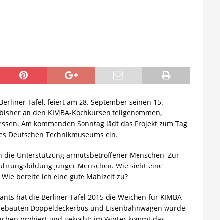
erliner Tafel, feiert am 28. September seinen 15.
n bisher an den KIMBA-Kochkursen teilgenommen,
essen. Am kommenden Sonntag lädt das Projekt zum Tag
des Deutschen Technikmuseums ein.
 an die Unterstützung armutsbetroffener Menschen. Zur
rnährungsbildung junger Menschen: Wie sieht eine
Wie bereite ich eine gute Mahlzeit zu?
ants hat die Berliner Tafel 2015 die Weichen für KIMBA
 umgebauten Doppeldeckerbus und Eisenbahnwagen wurde
küchen probiert und gekocht; im Winter kommt das