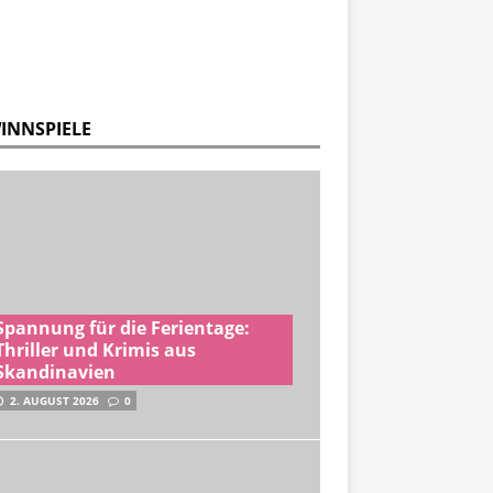
INNSPIELE
Spannung für die Ferientage:
Thriller und Krimis aus
Skandinavien
2. AUGUST 2026
0