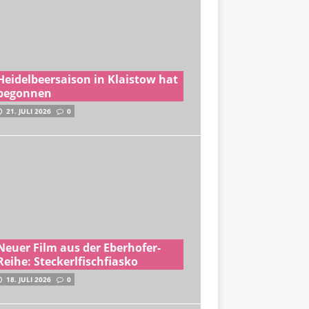
Heidelbeersaison in Klaistow hat
begonnen
21. JULI 2026
0
Neuer Film aus der Eberhofer-
Reihe: Steckerlfischfiasko
18. JULI 2026
0