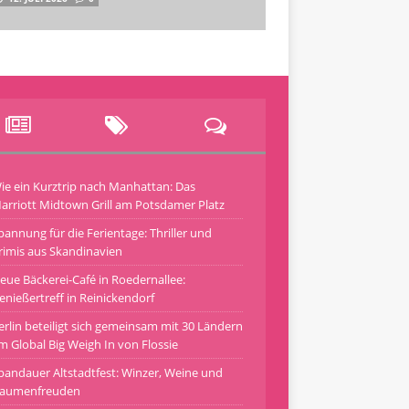
ie ein Kurztrip nach Manhattan: Das
arriott Midtown Grill am Potsdamer Platz
pannung für die Ferientage: Thriller und
rimis aus Skandinavien
eue Bäckerei-Café in Roedernallee:
enießertreff in Reinickendorf
erlin beteiligt sich gemeinsam mit 30 Ländern
m Global Big Weigh In von Flossie
pandauer Altstadtfest: Winzer, Weine und
aumenfreuden