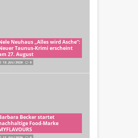
Nele Neuhaus „Alles wird Asche“:
Neuer Taunus-Krimi erscheint
am 27. August
13. JULI 2026
0
Barbara Becker startet
nachhaltige Food-Marke
MYFLAVOURS
12. JULI 2026
0