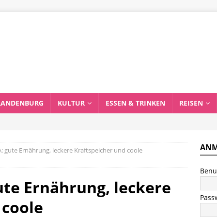
RANDENBURG
KULTUR
ESSEN & TRINKEN
REISEN
ANM
: gute Ernährung, leckere Kraftspeicher und coole
Benu
ute Ernährung, leckere
Pass
 coole