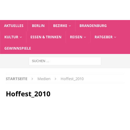
AKTUELLES
BERLIN
BEZIRKE
BRANDENBURG
KULTUR
ESSEN & TRINKEN
REISEN
RATGEBER
GEWINNSPIELE
STARTSEITE
Medien
Hoffest_2010
Hoffest_2010