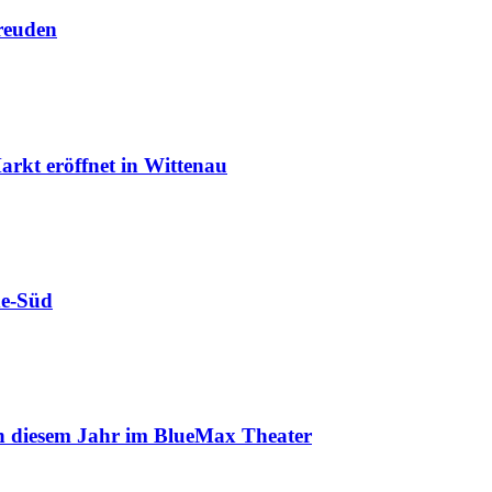
reuden
rkt eröffnet in Wittenau
de-Süd
in diesem Jahr im BlueMax Theater