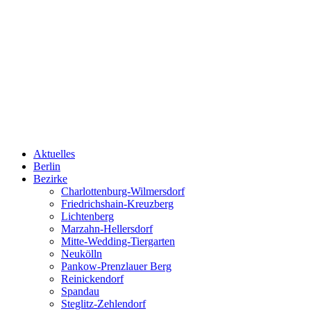
Aktuelles
Berlin
Bezirke
Charlottenburg-Wilmersdorf
Friedrichshain-Kreuzberg
Lichtenberg
Marzahn-Hellersdorf
Mitte-Wedding-Tiergarten
Neukölln
Pankow-Prenzlauer Berg
Reinickendorf
Spandau
Steglitz-Zehlendorf