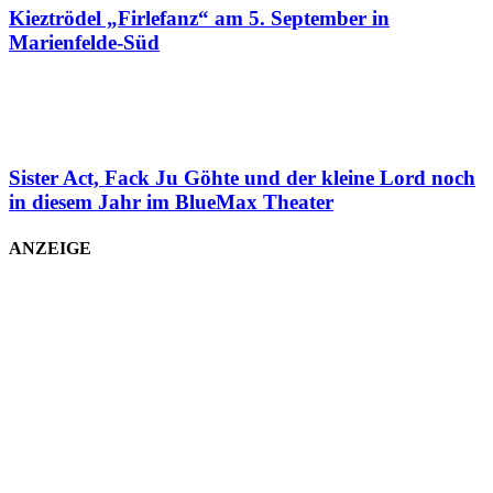
Kieztrödel „Firlefanz“ am 5. September in
Marienfelde-Süd
Sister Act, Fack Ju Göhte und der kleine Lord noch
in diesem Jahr im BlueMax Theater
ANZEIGE