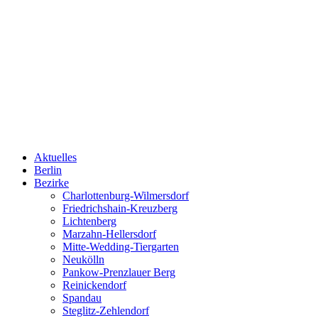
Aktuelles
Berlin
Bezirke
Charlottenburg-Wilmersdorf
Friedrichshain-Kreuzberg
Lichtenberg
Marzahn-Hellersdorf
Mitte-Wedding-Tiergarten
Neukölln
Pankow-Prenzlauer Berg
Reinickendorf
Spandau
Steglitz-Zehlendorf