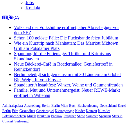
Jobs
Kontakt
Volksbad der Volksbühne eröffnet, aber Abrissbagger vor
dem SEZ
Schon 100 gelöste Fälle: Die Fuchsbande feiert Jubiläum
Wie ein Kurztrip nach Manhattan: Das Marriott Midtown
Grill am Potsdamer Platz
Spannung für die Ferientage: Thriller und Krimis aus
Skandinavien
Neue Bäckerei-Café in Roedernallee: Genießertreff in
Reinickendorf
Berlin beteiligt sich gemeinsam mit 30 Ländern am Global
Big Weigh In von Flossie
Spandauer Altstadtfest: Winzer, Weine und Gaumenfreuden
Familie, Mut und Unternehmergeist: Neuer REWE-Markt
eröffnet in Wittenau
Admiralspalast
Ausstellung
Berlin
Berlin Mitte
Buch
Buchverlosung
Deutschland
Estrel
Berlin
Film
Gesundheit
Gewinnspiel
Kiezreportage
Kinder
Konzert
Künstler
Lokalnachrichten
Musik
Neukölln
Pankow
Ratgeber
Show
Sommer
Spandau
Stars in
Concert
Verlosung