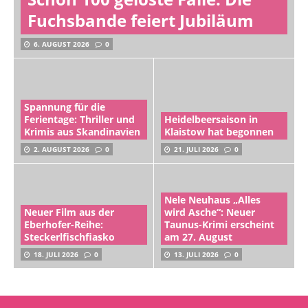
Fuchsbande feiert Jubiläum
6. AUGUST 2026
0
Spannung für die
Ferientage: Thriller und
Heidelbeersaison in
Krimis aus Skandinavien
Klaistow hat begonnen
2. AUGUST 2026
0
21. JULI 2026
0
Nele Neuhaus „Alles
Neuer Film aus der
wird Asche“: Neuer
Eberhofer-Reihe:
Taunus-Krimi erscheint
Steckerlfischfiasko
am 27. August
18. JULI 2026
0
13. JULI 2026
0