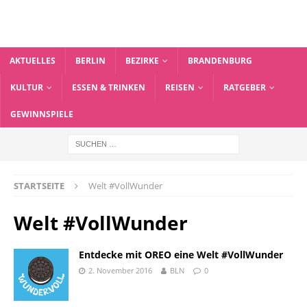
AKTUELLES
BERLIN
BEZIRKE
BRANDENBURG
KULTUR
ESSEN & TRINKEN
REISEN
RATGEBER
GEWINNSPIELE
STARTSEITE
Welt #VollWunder
Welt #VollWunder
Entdecke mit OREO eine Welt #VollWunder
2. November 2016
BLN
0