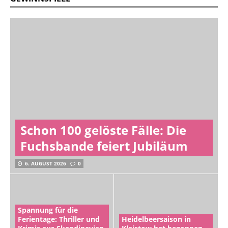
Schon 100 gelöste Fälle: Die
Fuchsbande feiert Jubiläum
6. AUGUST 2026
0
Spannung für die
Ferientage: Thriller und
Heidelbeersaison in