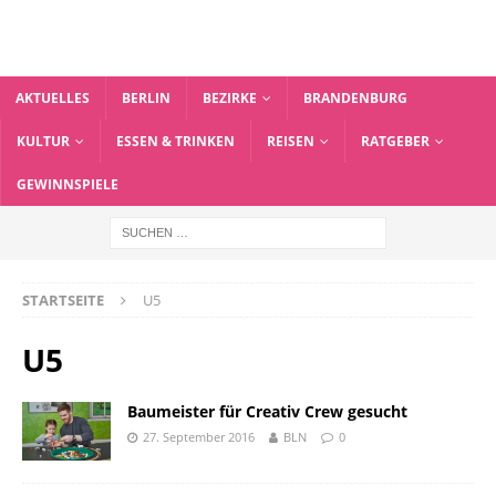
AKTUELLES
BERLIN
BEZIRKE
BRANDENBURG
KULTUR
ESSEN & TRINKEN
REISEN
RATGEBER
GEWINNSPIELE
STARTSEITE
U5
U5
Baumeister für Creativ Crew gesucht
27. September 2016
BLN
0