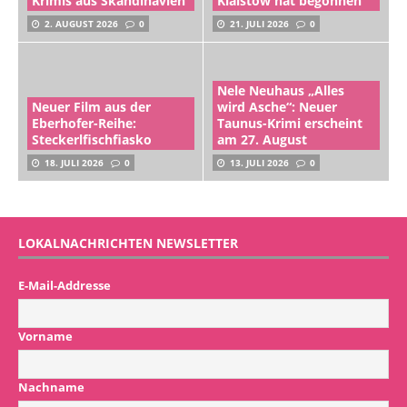
Krimis aus Skandinavien
Klaistow hat begonnen
2. AUGUST 2026
0
21. JULI 2026
0
Nele Neuhaus „Alles
Neuer Film aus der
wird Asche“: Neuer
Eberhofer-Reihe:
Taunus-Krimi erscheint
Steckerlfischfiasko
am 27. August
18. JULI 2026
0
13. JULI 2026
0
LOKALNACHRICHTEN NEWSLETTER
E-Mail-Addresse
Vorname
Nachname