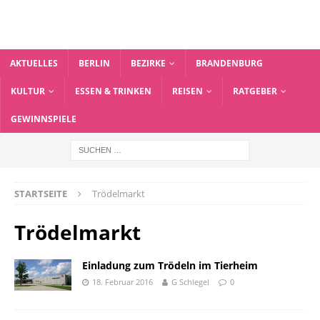
AKTUELLES
BERLIN
BEZIRKE
BRANDENBURG
KULTUR
ESSEN & TRINKEN
REISEN
RATGEBER
GEWINNSPIELE
STARTSEITE
Trödelmarkt
Trödelmarkt
Einladung zum Trödeln im Tierheim
18. Februar 2016
G Schlegel
0