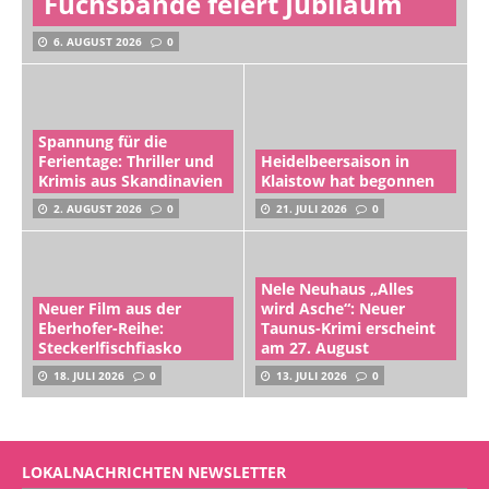
Fuchsbande feiert Jubiläum
6. AUGUST 2026
0
Spannung für die
Ferientage: Thriller und
Heidelbeersaison in
Krimis aus Skandinavien
Klaistow hat begonnen
2. AUGUST 2026
0
21. JULI 2026
0
Nele Neuhaus „Alles
Neuer Film aus der
wird Asche“: Neuer
Eberhofer-Reihe:
Taunus-Krimi erscheint
Steckerlfischfiasko
am 27. August
18. JULI 2026
0
13. JULI 2026
0
LOKALNACHRICHTEN NEWSLETTER