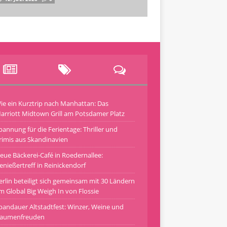
ie ein Kurztrip nach Manhattan: Das
arriott Midtown Grill am Potsdamer Platz
pannung für die Ferientage: Thriller und
rimis aus Skandinavien
eue Bäckerei-Café in Roedernallee:
enießertreff in Reinickendorf
erlin beteiligt sich gemeinsam mit 30 Ländern
m Global Big Weigh In von Flossie
pandauer Altstadtfest: Winzer, Weine und
aumenfreuden