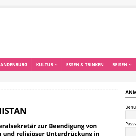
RANDENBURG
KULTUR
ESSEN & TRINKEN
REISEN
ANM
Benu
NISTAN
Pass
eralsekretär zur Beendigung von
und religiöser Unterdrückung in