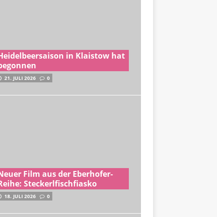
Heidelbeersaison in Klaistow hat
begonnen
21. JULI 2026
0
Neuer Film aus der Eberhofer-
Reihe: Steckerlfischfiasko
18. JULI 2026
0