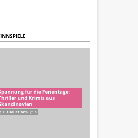
INNSPIELE
Spannung für die Ferientage:
Thriller und Krimis aus
Skandinavien
2. AUGUST 2026
0