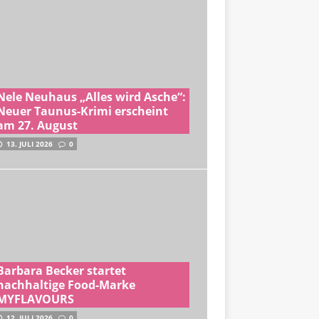
Nele Neuhaus „Alles wird Asche“:
Neuer Taunus-Krimi erscheint
am 27. August
13. JULI 2026
0
Barbara Becker startet
nachhaltige Food-Marke
MYFLAVOURS
12. JULI 2026
0