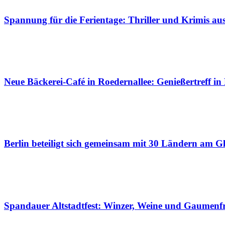
Spannung für die Ferientage: Thriller und Krimis a
Neue Bäckerei-Café in Roedernallee: Genießertreff in
Berlin beteiligt sich gemeinsam mit 30 Ländern am Gl
Spandauer Altstadtfest: Winzer, Weine und Gaumenf