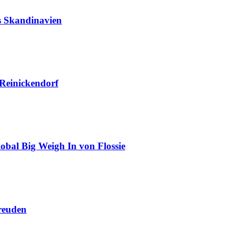
us Skandinavien
 Reinickendorf
obal Big Weigh In von Flossie
reuden