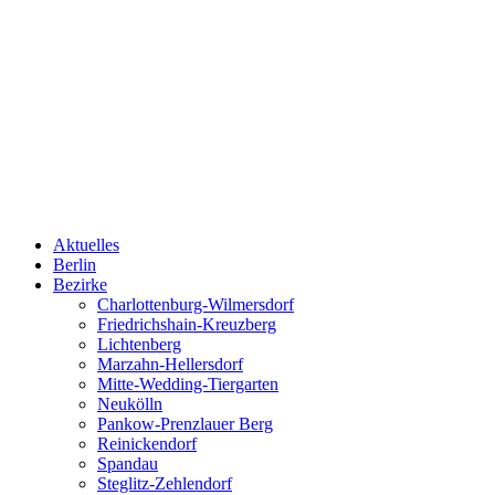
Aktuelles
Berlin
Bezirke
Charlottenburg-Wilmersdorf
Friedrichshain-Kreuzberg
Lichtenberg
Marzahn-Hellersdorf
Mitte-Wedding-Tiergarten
Neukölln
Pankow-Prenzlauer Berg
Reinickendorf
Spandau
Steglitz-Zehlendorf