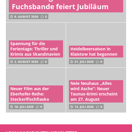
Fuchsbande feiert Jubiläum
6. AUGUST 2026
0
Spannung für die
Ferientage: Thriller und
Heidelbeersaison in
Krimis aus Skandinavien
Klaistow hat begonnen
2. AUGUST 2026
0
21. JULI 2026
0
Nele Neuhaus „Alles
Neuer Film aus der
wird Asche“: Neuer
Eberhofer-Reihe:
Taunus-Krimi erscheint
Steckerlfischfiasko
am 27. August
18. JULI 2026
0
13. JULI 2026
0