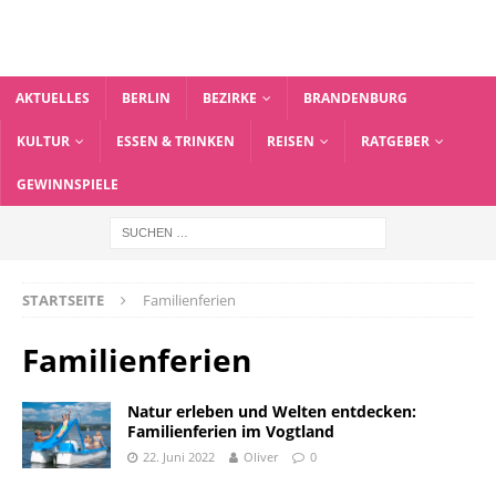
AKTUELLES
BERLIN
BEZIRKE
BRANDENBURG
KULTUR
ESSEN & TRINKEN
REISEN
RATGEBER
GEWINNSPIELE
STARTSEITE
Familienferien
Familienferien
Natur erleben und Welten entdecken:
Familienferien im Vogtland
22. Juni 2022
Oliver
0