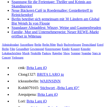
Spannung für die Ferientage: Thriller und Krimis aus
Skandinavien
Neue Bäckerei-Café in Roedernallee: Genießertreff in
Reinickendorf
Berlin beteiligt sich gemeinsam mit 30 Ländern am Global
Big Weigh In von Flossie
Spandauer Altstadtfest: Winzer, Weine und Gaumenfreuden
Familie, Mut und Unternehmergeist: Neuer REWE-Markt
eröffnet in Wittenau
Admiralspalast
Ausstellung
Berlin
Berlin Mitte
Buch
Buchverlosung
Deutschland
Estrel
Berlin
Film
Gesundheit
Gewinnspiel
Kiezreportage
Kinder
Konzert
Künstler
Lokalnachrichten
Musik
Neukölln
Pankow
Ratgeber
Show
Sommer
Spandau
Stars in
Concert
Verlosung
cmk:
Brita Larq iQ
Clong1327:
BRITA LARQ iq
ickeausberlin:
WAHNSINN
Kohli079165:
Stichwort „Brita Larq iQ“
Arequipena:
Brita Larq iQ
Lori:
Brita Larq iQ