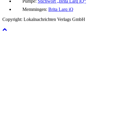
Pumpe:
Stichwort „Brita Larq iQ“
Memmingen:
Brita Larq iQ
Copyright: Lokalnachrichten Verlags GmbH