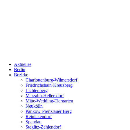
Aktuelles
Berlin
Bezirke
Charlottenburg-Wilmersdorf
Friedrichshain-Kreuzberg
Lichtenberg
Marzahn-Hellersdorf
Mitte-Wedding-Tiergarten
Neukölln
Pankow-Prenzlauer Berg
Reinickendorf
Spandau
Steglitz-Zehlendorf