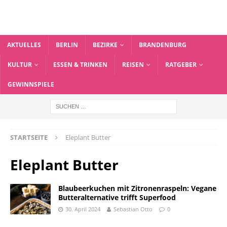
AKTUELLES
BERLIN
BEZIRKE
BRANDENBURG
KULTUR
ESSEN & TRINKEN
REISEN
RATGEBER
GEWINNSPIELE
STARTSEITE
Eleplant Butter
Eleplant Butter
Blaubeerkuchen mit Zitronenraspeln: Vegane
Butteralternative trifft Superfood
30. April 2024
Sebastian Otto
0