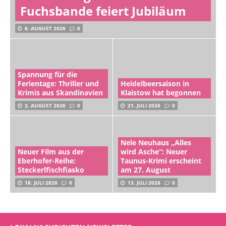
Fuchsbande feiert Jubiläum
6. AUGUST 2026
0
Spannung für die
Ferientage: Thriller und
Heidelbeersaison in
Krimis aus Skandinavien
Klaistow hat begonnen
2. AUGUST 2026
0
21. JULI 2026
0
Nele Neuhaus „Alles
Neuer Film aus der
wird Asche“: Neuer
Eberhofer-Reihe:
Taunus-Krimi erscheint
Steckerlfischfiasko
am 27. August
18. JULI 2026
0
13. JULI 2026
0