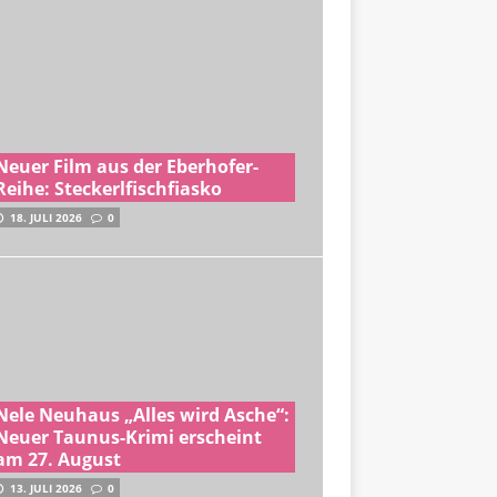
Neuer Film aus der Eberhofer-
Reihe: Steckerlfischfiasko
18. JULI 2026
0
Nele Neuhaus „Alles wird Asche“:
Neuer Taunus-Krimi erscheint
am 27. August
13. JULI 2026
0