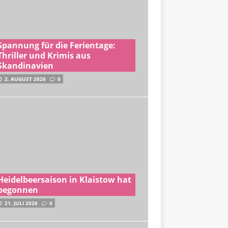
Spannung für die Ferientage:
Thriller und Krimis aus
Skandinavien
2. AUGUST 2026
0
Heidelbeersaison in Klaistow hat
begonnen
21. JULI 2026
0