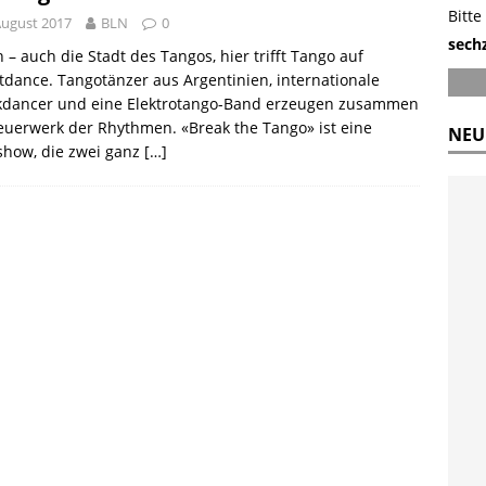
Bitte
August 2017
BLN
0
sech
n – auch die Stadt des Tangos, hier trifft Tango auf
tdance. Tangotänzer aus Argentinien, internationale
kdancer und eine Elektrotango-Band erzeugen zusammen
euerwerk der Rhythmen. «Break the Tango» ist eine
NEU
show, die zwei ganz
[…]