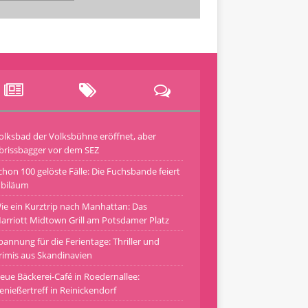
olksbad der Volksbühne eröffnet, aber
brissbagger vor dem SEZ
chon 100 gelöste Fälle: Die Fuchsbande feiert
ubiläum
ie ein Kurztrip nach Manhattan: Das
arriott Midtown Grill am Potsdamer Platz
pannung für die Ferientage: Thriller und
rimis aus Skandinavien
eue Bäckerei-Café in Roedernallee:
enießertreff in Reinickendorf