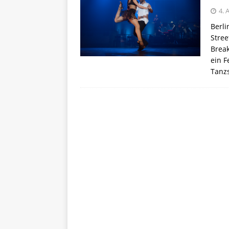
4. 
Berli
Stree
Brea
ein F
Tanz