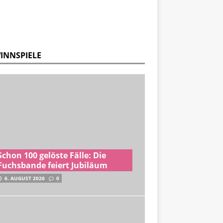
INNSPIELE
Schon 100 gelöste Fälle: Die
Fuchsbande feiert Jubiläum
6. AUGUST 2026
0