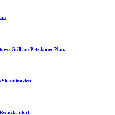
äum
town Grill am Potsdamer Platz
us Skandinavien
 Reinickendorf