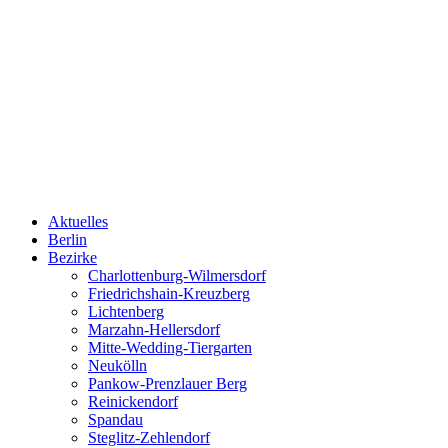
Aktuelles
Berlin
Bezirke
Charlottenburg-Wilmersdorf
Friedrichshain-Kreuzberg
Lichtenberg
Marzahn-Hellersdorf
Mitte-Wedding-Tiergarten
Neukölln
Pankow-Prenzlauer Berg
Reinickendorf
Spandau
Steglitz-Zehlendorf