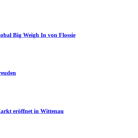
obal Big Weigh In von Flossie
reuden
rkt eröffnet in Wittenau